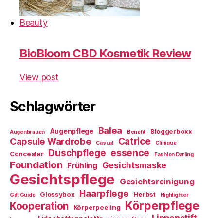
Beauty
BioBloom CBD Kosmetik Review
View post
Schlagwörter
Balea
Augenpflege
Bloggerboxx
Augenbrauen
Benefit
Capsule Wardrobe
Catrice
Casual
Clinique
essence
Duschpflege
Concealer
Fashion Darling
Foundation
Gesichtsmaske
Frühling
Gesichtspflege
Gesichtsreinigung
Haarpflege
Glossybox
Herbst
Gift Guide
Highlighter
Körperpflege
Kooperation
Körperpeeling
Lippenstift