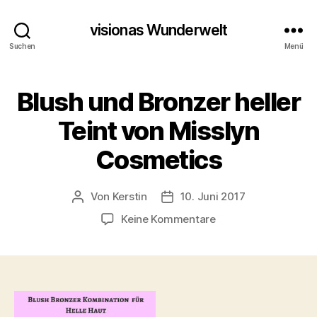
visionas Wunderwelt
Suchen
Menü
Blush und Bronzer heller
Teint von Misslyn
Cosmetics
Von
Kerstin
10. Juni 2017
Beitragsautor
Beitragsdatum
zu
Keine Kommentare
Blush
und
Bronzer
heller
Teint
von