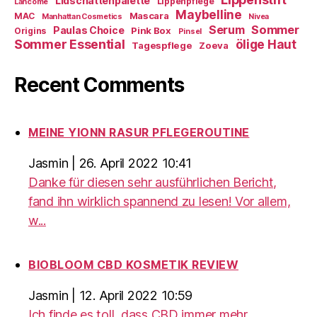
Lidschattenpalette
Lippenpflege
Lancome
Maybelline
Mascara
MAC
Manhattan Cosmetics
Nivea
Sommer
Serum
Paulas Choice
Pink Box
Origins
Pinsel
Sommer Essential
ölige Haut
Tagespflege
Zoeva
Recent Comments
MEINE YIONN RASUR PFLEGEROUTINE
Jasmin
|
26. April 2022 10:41
Danke für diesen sehr ausführlichen Bericht,
fand ihn wirklich spannend zu lesen! Vor allem,
w...
BIOBLOOM CBD KOSMETIK REVIEW
Jasmin
|
12. April 2022 10:59
Ich finde es toll, dass CBD immer mehr