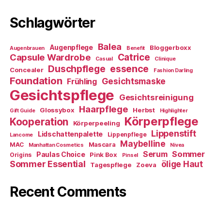
Schlagwörter
Balea
Augenpflege
Bloggerboxx
Augenbrauen
Benefit
Capsule Wardrobe
Catrice
Casual
Clinique
essence
Duschpflege
Concealer
Fashion Darling
Foundation
Gesichtsmaske
Frühling
Gesichtspflege
Gesichtsreinigung
Haarpflege
Glossybox
Herbst
Gift Guide
Highlighter
Körperpflege
Kooperation
Körperpeeling
Lippenstift
Lidschattenpalette
Lippenpflege
Lancome
Maybelline
Mascara
MAC
Manhattan Cosmetics
Nivea
Sommer
Serum
Paulas Choice
Pink Box
Origins
Pinsel
Sommer Essential
ölige Haut
Tagespflege
Zoeva
Recent Comments