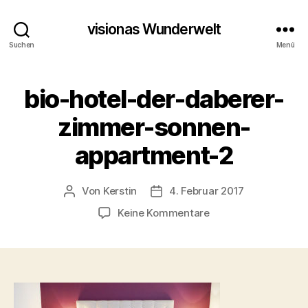
visionas Wunderwelt
Suchen
Menü
bio-hotel-der-daberer-
zimmer-sonnen-
appartment-2
Von
Kerstin
4. Februar 2017
Beitragsautor
Beitragsdatum
zu
Keine Kommentare
bio-
hotel-
der-
daberer-
zimmer-
sonnen-