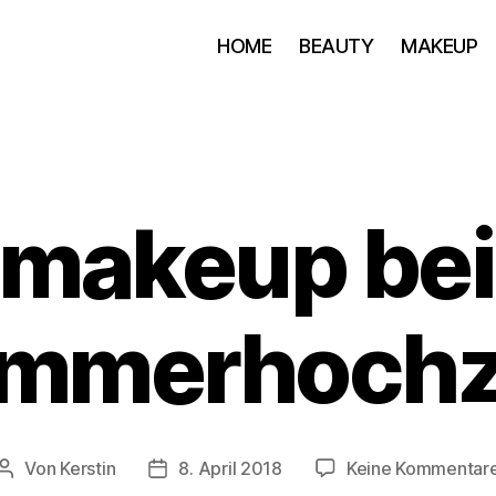
HOME
BEAUTY
MAKEUP
makeup bei
mmerhochz
Von
Kerstin
8. April 2018
Keine Kommentar
Beitragsautor
Beitragsdatum