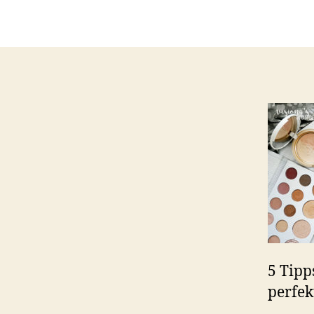
5 Tipp
perfek