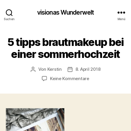
visionas Wunderwelt
Suchen
Menü
5 tipps brautmakeup bei
einer sommerhochzeit
Von
Kerstin
8. April 2018
Beitragsautor
Beitragsdatum
zu
Keine Kommentare
5
tipps
brautmakeup
bei
einer
sommerhochzeit