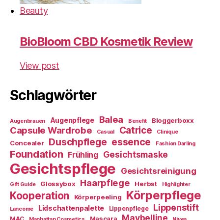
Beauty
BioBloom CBD Kosmetik Review
View post
Schlagwörter
Balea
Augenpflege
Bloggerboxx
Augenbrauen
Benefit
Capsule Wardrobe
Catrice
Casual
Clinique
essence
Duschpflege
Concealer
Fashion Darling
Foundation
Gesichtsmaske
Frühling
Gesichtspflege
Gesichtsreinigung
Haarpflege
Glossybox
Herbst
Gift Guide
Highlighter
Körperpflege
Kooperation
Körperpeeling
Lippenstift
Lidschattenpalette
Lippenpflege
Lancome
Maybelline
Mascara
MAC
Manhattan Cosmetics
Nivea