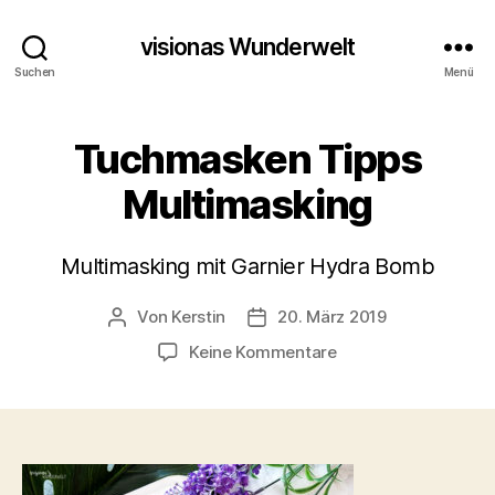
visionas Wunderwelt
Suchen
Menü
Tuchmasken Tipps
Multimasking
Multimasking mit Garnier Hydra Bomb
Von
Kerstin
20. März 2019
Beitragsautor
Beitragsdatum
zu
Keine Kommentare
Tuchmasken
Tipps
Multimasking