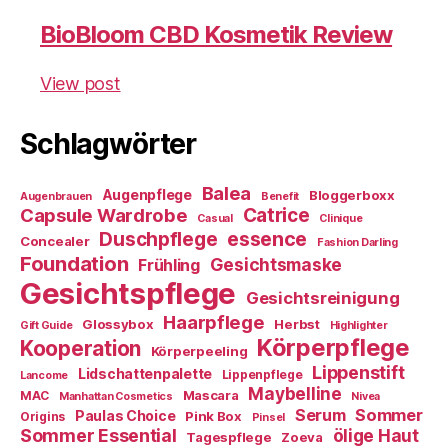
BioBloom CBD Kosmetik Review
View post
Schlagwörter
Balea
Augenpflege
Bloggerboxx
Augenbrauen
Benefit
Capsule Wardrobe
Catrice
Casual
Clinique
essence
Duschpflege
Concealer
Fashion Darling
Foundation
Gesichtsmaske
Frühling
Gesichtspflege
Gesichtsreinigung
Haarpflege
Glossybox
Herbst
Gift Guide
Highlighter
Körperpflege
Kooperation
Körperpeeling
Lippenstift
Lidschattenpalette
Lippenpflege
Lancome
Maybelline
Mascara
MAC
Manhattan Cosmetics
Nivea
Sommer
Serum
Paulas Choice
Pink Box
Origins
Pinsel
Sommer Essential
ölige Haut
Tagespflege
Zoeva