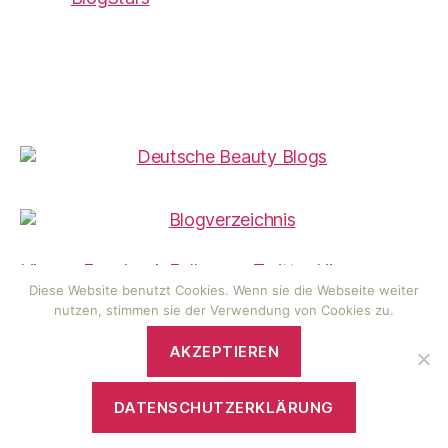
Like on Facebook
Follow on Twitter
Like on
Pinterest
Follow on Instagram
Like on Bloglovin
Diese Website benutzt Cookies. Wenn sie die Webseite weiter
nutzen, stimmen sie der Verwendung von Cookies zu.
AKZEPTIEREN
© 2026
visionas Wunderwelt
Hoch
↑
DATENSCHUTZERKLÄRUNG
Datenschutzerklärung