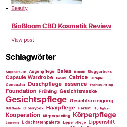
Beauty
BioBloom CBD Kosmetik Review
View post
Schlagwörter
Balea
Augenpflege
Bloggerboxx
Augenbrauen
Benefit
Capsule Wardrobe
Catrice
Casual
Clinique
essence
Duschpflege
Concealer
Fashion Darling
Foundation
Gesichtsmaske
Frühling
Gesichtspflege
Gesichtsreinigung
Haarpflege
Glossybox
Herbst
Gift Guide
Highlighter
Körperpflege
Kooperation
Körperpeeling
Lippenstift
Lidschattenpalette
Lippenpflege
Lancome