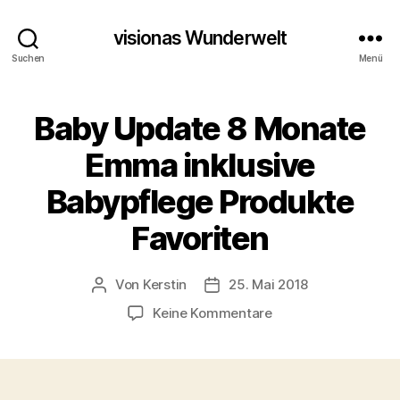
visionas Wunderwelt
Suchen
Menü
Baby Update 8 Monate
Emma inklusive
Babypflege Produkte
Favoriten
Von
Kerstin
25. Mai 2018
Beitragsautor
Beitragsdatum
zu
Keine Kommentare
Baby
Update
8
Monate