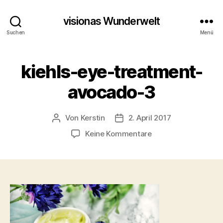
visionas Wunderwelt
Suchen
Menü
kiehls-eye-treatment-
avocado-3
Von
Kerstin
2. April 2017
Beitragsautor
Beitragsdatum
zu
Keine Kommentare
kiehls-
eye-
treatment-
avocado-
3