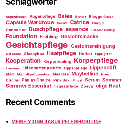
Schlagwörter
Balea
Augenpflege
Bloggerboxx
Augenbrauen
Benefit
Capsule Wardrobe
Catrice
Casual
Clinique
essence
Duschpflege
Concealer
Fashion Darling
Foundation
Gesichtsmaske
Frühling
Gesichtspflege
Gesichtsreinigung
Haarpflege
Glossybox
Herbst
Gift Guide
Highlighter
Körperpflege
Kooperation
Körperpeeling
Lippenstift
Lidschattenpalette
Lippenpflege
Lancome
Maybelline
Mascara
MAC
Manhattan Cosmetics
Nivea
Sommer
Serum
Paulas Choice
Pink Box
Origins
Pinsel
Sommer Essential
ölige Haut
Tagespflege
Zoeva
Recent Comments
MEINE YIONN RASUR PFLEGEROUTINE