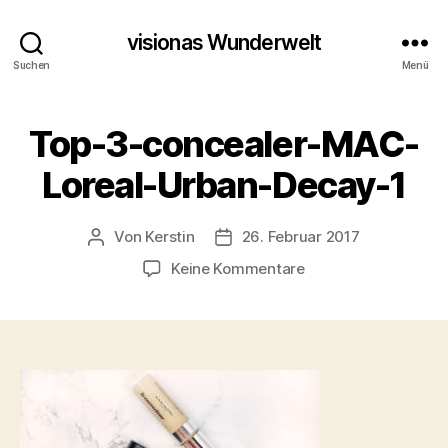
visionas Wunderwelt
Suchen
Menü
Top-3-concealer-MAC-
Loreal-Urban-Decay-1
Von
Kerstin
26. Februar 2017
Beitragsautor
Beitragsdatum
zu
Keine Kommentare
Top-
3-
concealer-
MAC-
Loreal-
Urban-
Decay-
1