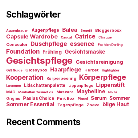
Schlagwörter
Balea
Augenpflege
Bloggerboxx
Augenbrauen
Benefit
Capsule Wardrobe
Catrice
Casual
Clinique
essence
Duschpflege
Concealer
Fashion Darling
Foundation
Gesichtsmaske
Frühling
Gesichtspflege
Gesichtsreinigung
Haarpflege
Glossybox
Herbst
Gift Guide
Highlighter
Körperpflege
Kooperation
Körperpeeling
Lippenstift
Lidschattenpalette
Lippenpflege
Lancome
Maybelline
Mascara
MAC
Manhattan Cosmetics
Nivea
Sommer
Serum
Paulas Choice
Pink Box
Origins
Pinsel
Sommer Essential
ölige Haut
Tagespflege
Zoeva
Recent Comments