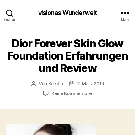
visionas Wunderwelt
Suchen
Menü
Dior Forever Skin Glow
Foundation Erfahrungen
und Review
Von
Kerstin
2. März 2019
Beitragsautor
Beitragsdatum
zu
Keine Kommentare
Dior
Forever
Skin
Glow
Foundation
Erfahrungen