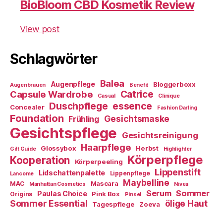
BioBloom CBD Kosmetik Review
View post
Schlagwörter
Balea
Augenpflege
Bloggerboxx
Augenbrauen
Benefit
Capsule Wardrobe
Catrice
Casual
Clinique
essence
Duschpflege
Concealer
Fashion Darling
Foundation
Gesichtsmaske
Frühling
Gesichtspflege
Gesichtsreinigung
Haarpflege
Glossybox
Herbst
Gift Guide
Highlighter
Körperpflege
Kooperation
Körperpeeling
Lippenstift
Lidschattenpalette
Lippenpflege
Lancome
Maybelline
Mascara
MAC
Manhattan Cosmetics
Nivea
Sommer
Serum
Paulas Choice
Pink Box
Origins
Pinsel
Sommer Essential
ölige Haut
Tagespflege
Zoeva