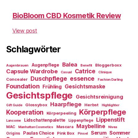
BioBloom CBD Kosmetik Review
View post
Schlagwörter
Balea
Augenpflege
Bloggerboxx
Augenbrauen
Benefit
Capsule Wardrobe
Catrice
Casual
Clinique
essence
Duschpflege
Concealer
Fashion Darling
Foundation
Gesichtsmaske
Frühling
Gesichtspflege
Gesichtsreinigung
Haarpflege
Glossybox
Herbst
Gift Guide
Highlighter
Körperpflege
Kooperation
Körperpeeling
Lippenstift
Lidschattenpalette
Lippenpflege
Lancome
Maybelline
Mascara
MAC
Manhattan Cosmetics
Nivea
Sommer
Serum
Paulas Choice
Pink Box
Origins
Pinsel