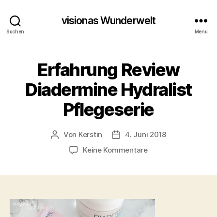
visionas Wunderwelt
Suchen
Menü
Erfahrung Review
Diadermine Hydralist
Pflegeserie
Von
Kerstin
4. Juni 2018
Beitragsautor
Beitragsdatum
zu
Keine Kommentare
Erfahrung
Review
Diadermine
Hydralist
Pflegeserie