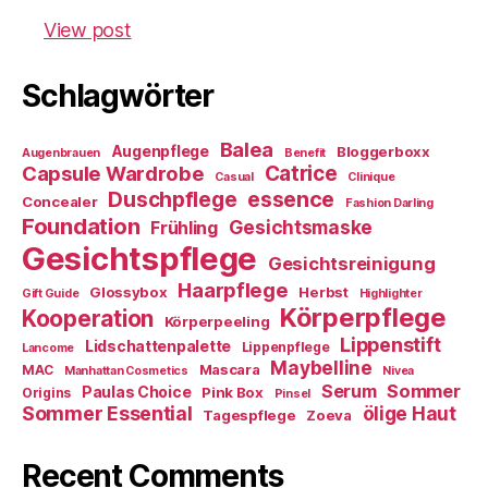
View post
Schlagwörter
Balea
Augenpflege
Bloggerboxx
Augenbrauen
Benefit
Capsule Wardrobe
Catrice
Casual
Clinique
essence
Duschpflege
Concealer
Fashion Darling
Foundation
Gesichtsmaske
Frühling
Gesichtspflege
Gesichtsreinigung
Haarpflege
Glossybox
Herbst
Gift Guide
Highlighter
Körperpflege
Kooperation
Körperpeeling
Lippenstift
Lidschattenpalette
Lippenpflege
Lancome
Maybelline
Mascara
MAC
Manhattan Cosmetics
Nivea
Sommer
Serum
Paulas Choice
Pink Box
Origins
Pinsel
Sommer Essential
ölige Haut
Tagespflege
Zoeva
Recent Comments