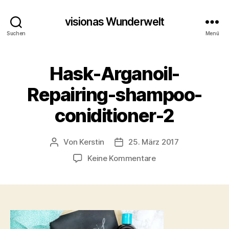
visionas Wunderwelt
Suchen
Menü
Hask-Arganoil-
Repairing-shampoo-
coniditioner-2
Von
Kerstin
25. März 2017
Beitragsautor
Beitragsdatum
zu
Keine Kommentare
Hask-
Arganoil-
Repairing-
shampoo-
coniditioner-
2