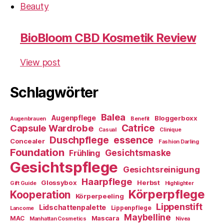
Beauty
BioBloom CBD Kosmetik Review
View post
Schlagwörter
Balea
Augenpflege
Bloggerboxx
Augenbrauen
Benefit
Capsule Wardrobe
Catrice
Casual
Clinique
essence
Duschpflege
Concealer
Fashion Darling
Foundation
Gesichtsmaske
Frühling
Gesichtspflege
Gesichtsreinigung
Haarpflege
Glossybox
Herbst
Gift Guide
Highlighter
Körperpflege
Kooperation
Körperpeeling
Lippenstift
Lidschattenpalette
Lippenpflege
Lancome
Maybelline
Mascara
MAC
Manhattan Cosmetics
Nivea