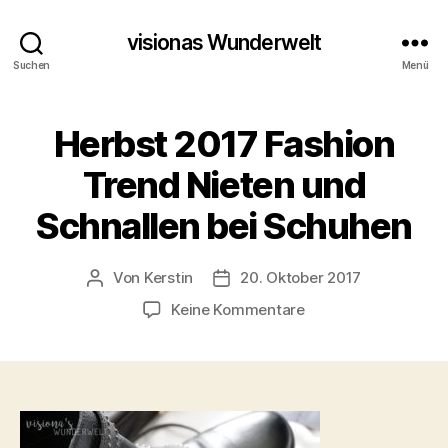
visionas Wunderwelt
Suchen
Menü
Herbst 2017 Fashion
Trend Nieten und
Schnallen bei Schuhen
Von
Kerstin
20. Oktober 2017
Beitragsautor
Beitragsdatum
zu
Keine Kommentare
Herbst
2017
Fashion
Trend
Nieten
und