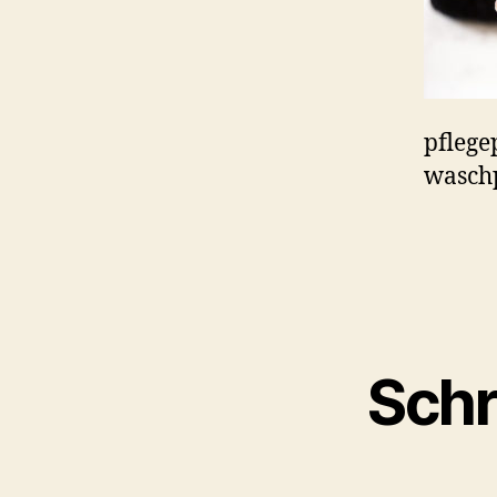
pflege
waschp
Schr