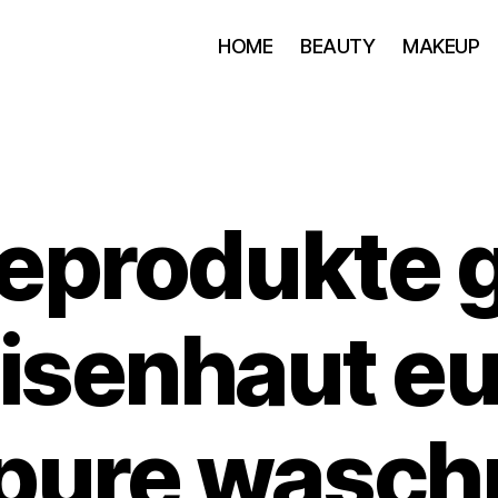
HOME
BEAUTY
MAKEUP
geprodukte 
eisenhaut eu
ure wasch