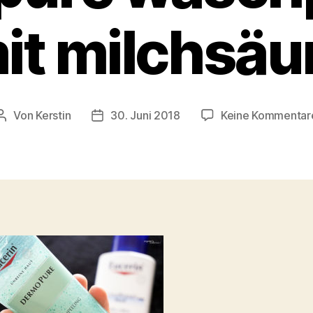
it milchsäu
Von
Kerstin
30. Juni 2018
Keine Kommentar
Beitragsautor
Beitragsdatum