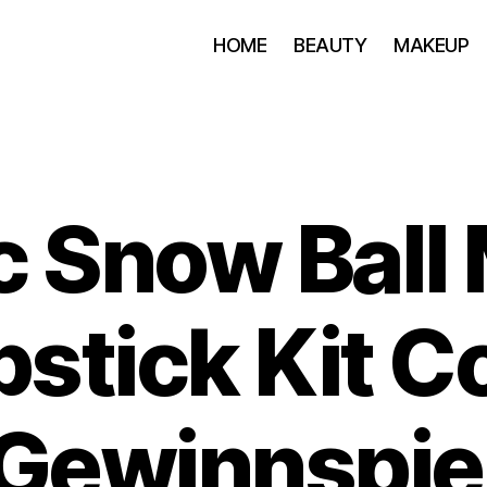
HOME
BEAUTY
MAKEUP
 Snow Ball 
pstick Kit C
Gewinnspie