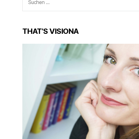
nach:
THAT’S VISIONA