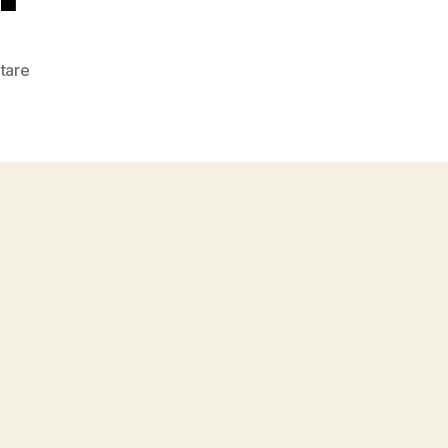
zu
tare
Mac
Snow
Ball
Mini
Lipstick
Kit
Cool
Gewinnspiel