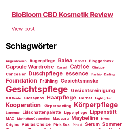
BioBloom CBD Kosmetik Review
View post
Schlagwörter
Balea
Augenpflege
Bloggerboxx
Augenbrauen
Benefit
Capsule Wardrobe
Catrice
Casual
Clinique
essence
Duschpflege
Concealer
Fashion Darling
Foundation
Gesichtsmaske
Frühling
Gesichtspflege
Gesichtsreinigung
Haarpflege
Glossybox
Herbst
Gift Guide
Highlighter
Körperpflege
Kooperation
Körperpeeling
Lippenstift
Lidschattenpalette
Lippenpflege
Lancome
Maybelline
Mascara
MAC
Manhattan Cosmetics
Nivea
Sommer
Serum
Paulas Choice
Pink Box
Origins
Pinsel