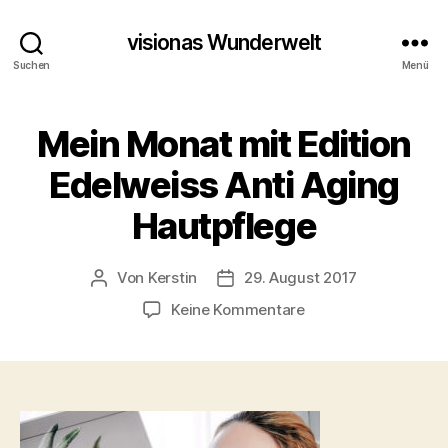
visionas Wunderwelt
Suchen
Menü
Mein Monat mit Edition
Edelweiss Anti Aging
Hautpflege
Von
Kerstin
29. August 2017
Beitragsautor
Beitragsdatum
zu
Keine Kommentare
Mein
Monat
mit
Edition
Edelweiss
Anti