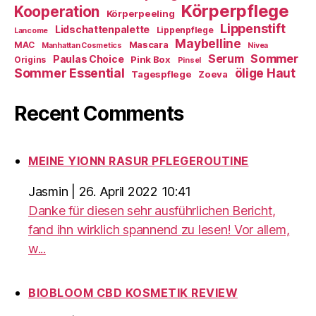
Körperpflege
Kooperation
Körperpeeling
Lippenstift
Lidschattenpalette
Lippenpflege
Lancome
Maybelline
Mascara
MAC
Manhattan Cosmetics
Nivea
Sommer
Serum
Paulas Choice
Pink Box
Origins
Pinsel
Sommer Essential
ölige Haut
Tagespflege
Zoeva
Recent Comments
MEINE YIONN RASUR PFLEGEROUTINE
Jasmin
|
26. April 2022 10:41
Danke für diesen sehr ausführlichen Bericht,
fand ihn wirklich spannend zu lesen! Vor allem,
w...
BIOBLOOM CBD KOSMETIK REVIEW