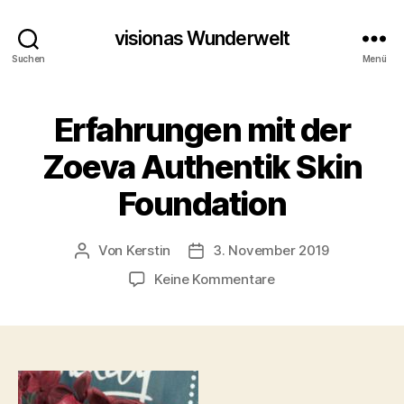
visionas Wunderwelt
Suchen
Menü
Erfahrungen mit der
Zoeva Authentik Skin
Foundation
Von
Kerstin
3. November 2019
Beitragsautor
Beitragsdatum
zu
Keine Kommentare
Erfahrungen
mit
der
Zoeva
Authentik
Skin