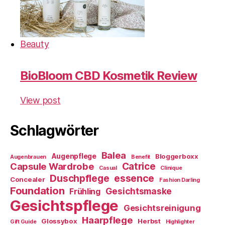
Beauty
BioBloom CBD Kosmetik Review
View post
Schlagwörter
Balea
Augenpflege
Bloggerboxx
Augenbrauen
Benefit
Capsule Wardrobe
Catrice
Casual
Clinique
essence
Duschpflege
Concealer
Fashion Darling
Foundation
Gesichtsmaske
Frühling
Gesichtspflege
Gesichtsreinigung
Haarpflege
Glossybox
Herbst
Gift Guide
Highlighter