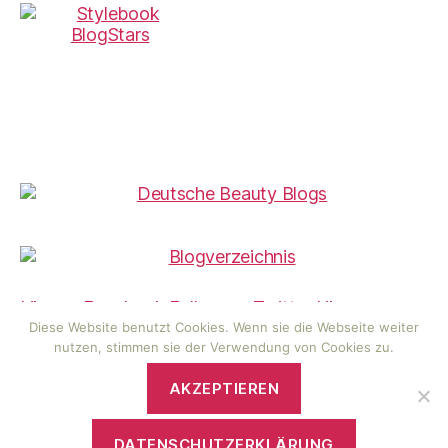
Like on Facebook
Follow on Twitter
Like on
Pinterest
Follow on Instagram
Like on Bloglovin
Diese Website benutzt Cookies. Wenn sie die Webseite weiter
nutzen, stimmen sie der Verwendung von Cookies zu.
AKZEPTIEREN
© 2026
visionas Wunderwelt
Hoch
↑
DATENSCHUTZERKLÄRUNG