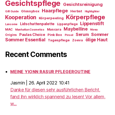
Gesichtspflege
Gesichtsreinigung
Haarpflege
Glossybox
Herbst
Gift Guide
Highlighter
Körperpflege
Kooperation
Körperpeeling
Lippenstift
Lidschattenpalette
Lippenpflege
Lancome
Maybelline
Mascara
MAC
Manhattan Cosmetics
Nivea
Sommer
Serum
Paulas Choice
Pink Box
Origins
Pinsel
Sommer Essential
ölige Haut
Tagespflege
Zoeva
Recent Comments
MEINE YIONN RASUR PFLEGEROUTINE
Jasmin
|
26. April 2022 10:41
Danke für diesen sehr ausführlichen Bericht,
fand ihn wirklich spannend zu lesen! Vor allem,
w...