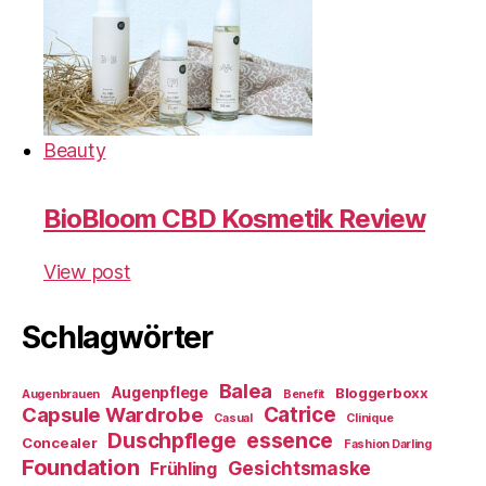
Beauty
BioBloom CBD Kosmetik Review
View post
Schlagwörter
Balea
Augenpflege
Bloggerboxx
Augenbrauen
Benefit
Capsule Wardrobe
Catrice
Casual
Clinique
essence
Duschpflege
Concealer
Fashion Darling
Foundation
Gesichtsmaske
Frühling