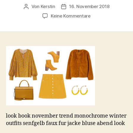
Von
Kerstin
16. November 2018
Beitragsautor
Beitragsdatum
zu
Keine Kommentare
look
book
november
trend
monochrome
winter
outfits
senfgelb
faux
fur
jacke
bluse
abend
look
look book november trend monochrome winter
outfits senfgelb faux fur jacke bluse abend look