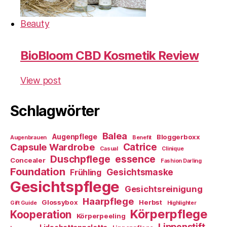
Beauty
BioBloom CBD Kosmetik Review
View post
Schlagwörter
Balea
Augenpflege
Bloggerboxx
Augenbrauen
Benefit
Capsule Wardrobe
Catrice
Casual
Clinique
essence
Duschpflege
Concealer
Fashion Darling
Foundation
Gesichtsmaske
Frühling
Gesichtspflege
Gesichtsreinigung
Haarpflege
Glossybox
Herbst
Gift Guide
Highlighter
Körperpflege
Kooperation
Körperpeeling
Lippenstift