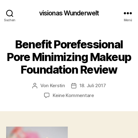
visionas Wunderwelt
Suchen
Menü
Benefit Porefessional
Pore Minimizing Makeup
Foundation Review
Von
Kerstin
18. Juli 2017
Beitragsautor
Beitragsdatum
zu
Keine Kommentare
Benefit
Porefessional
Pore
Minimizing
Makeup
Foundation