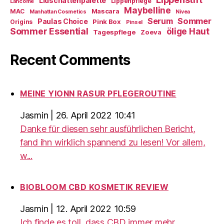
Lidschattenpalette
Lippenpflege
Lancome
Maybelline
Mascara
MAC
Manhattan Cosmetics
Nivea
Sommer
Serum
Paulas Choice
Pink Box
Origins
Pinsel
Sommer Essential
ölige Haut
Tagespflege
Zoeva
Recent Comments
MEINE YIONN RASUR PFLEGEROUTINE
Jasmin
|
26. April 2022 10:41
Danke für diesen sehr ausführlichen Bericht,
fand ihn wirklich spannend zu lesen! Vor allem,
w...
BIOBLOOM CBD KOSMETIK REVIEW
Jasmin
|
12. April 2022 10:59
Ich finde es toll, dass CBD immer mehr