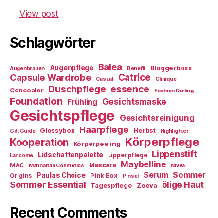
View post
Schlagwörter
Balea
Augenpflege
Bloggerboxx
Augenbrauen
Benefit
Capsule Wardrobe
Catrice
Casual
Clinique
essence
Duschpflege
Concealer
Fashion Darling
Foundation
Gesichtsmaske
Frühling
Gesichtspflege
Gesichtsreinigung
Haarpflege
Glossybox
Herbst
Gift Guide
Highlighter
Körperpflege
Kooperation
Körperpeeling
Lippenstift
Lidschattenpalette
Lippenpflege
Lancome
Maybelline
Mascara
MAC
Manhattan Cosmetics
Nivea
Sommer
Serum
Paulas Choice
Pink Box
Origins
Pinsel
Sommer Essential
ölige Haut
Tagespflege
Zoeva
Recent Comments