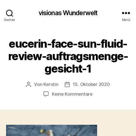
visionas Wunderwelt
Suchen
Menü
eucerin-face-sun-fluid-
review-auftragsmenge-
gesicht-1
Von
Kerstin
15. Oktober 2020
Beitragsautor
Beitragsdatum
zu
Keine Kommentare
eucerin-
face-
sun-
fluid-
review-
auftragsmenge-