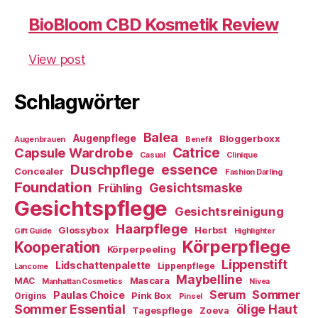
BioBloom CBD Kosmetik Review
View post
Schlagwörter
Balea
Augenpflege
Bloggerboxx
Augenbrauen
Benefit
Capsule Wardrobe
Catrice
Casual
Clinique
essence
Duschpflege
Concealer
Fashion Darling
Foundation
Gesichtsmaske
Frühling
Gesichtspflege
Gesichtsreinigung
Haarpflege
Glossybox
Herbst
Gift Guide
Highlighter
Körperpflege
Kooperation
Körperpeeling
Lippenstift
Lidschattenpalette
Lippenpflege
Lancome
Maybelline
Mascara
MAC
Manhattan Cosmetics
Nivea
Sommer
Serum
Paulas Choice
Pink Box
Origins
Pinsel
Sommer Essential
ölige Haut
Tagespflege
Zoeva