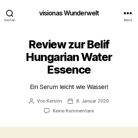
visionas Wunderwelt
Suchen
Menü
Review zur Belif
Hungarian Water
Essence
Ein Serum leicht wie Wasser!
Von
Kerstin
8. Januar 2020
Beitragsautor
Beitragsdatum
zu
Keine Kommentare
Review
zur
Belif
Hungarian