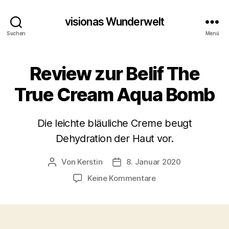
visionas Wunderwelt
Suchen
Menü
Review zur Belif The
True Cream Aqua Bomb
Die leichte bläuliche Creme beugt
Dehydration der Haut vor.
Von
Kerstin
8. Januar 2020
Beitragsautor
Beitragsdatum
zu
Keine Kommentare
Review
zur
Belif
The