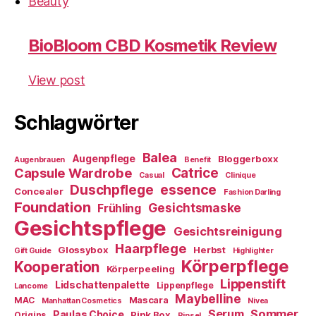
Beauty
BioBloom CBD Kosmetik Review
View post
Schlagwörter
Balea
Augenpflege
Bloggerboxx
Augenbrauen
Benefit
Capsule Wardrobe
Catrice
Casual
Clinique
essence
Duschpflege
Concealer
Fashion Darling
Foundation
Gesichtsmaske
Frühling
Gesichtspflege
Gesichtsreinigung
Haarpflege
Glossybox
Herbst
Gift Guide
Highlighter
Körperpflege
Kooperation
Körperpeeling
Lippenstift
Lidschattenpalette
Lippenpflege
Lancome
Maybelline
Mascara
MAC
Manhattan Cosmetics
Nivea
Sommer
Serum
Paulas Choice
Pink Box
Origins
Pinsel