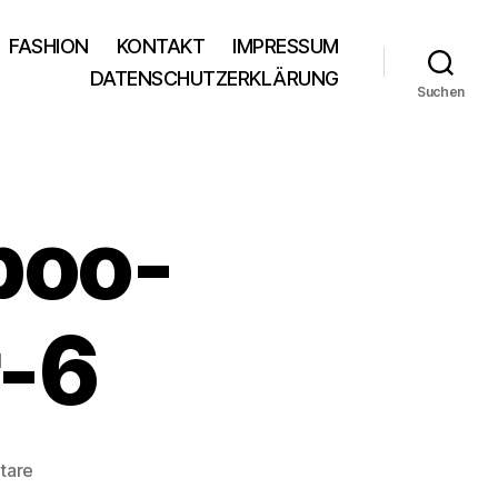
FASHION
KONTAKT
IMPRESSUM
DATENSCHUTZERKLÄRUNG
Suchen
boo-
r-6
zu
tare
my-