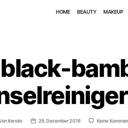
HOME
BEAUTY
MAKEUP
black-bam
nselreinige
Von
Kerstin
28. Dezember 2016
Keine Kommen
itragsautor
Beitragsdatum