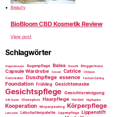
Beauty
BioBloom CBD Kosmetik Review
View post
Schlagwörter
Balea
Augenpflege
Bloggerboxx
Augenbrauen
Benefit
Capsule Wardrobe
Catrice
Casual
Clinique
essence
Duschpflege
Concealer
Fashion Darling
Foundation
Gesichtsmaske
Frühling
Gesichtspflege
Gesichtsreinigung
Haarpflege
Glossybox
Herbst
Gift Guide
Highlighter
Körperpflege
Kooperation
Körperpeeling
Lippenstift
Lidschattenpalette
Lippenpflege
Lancome