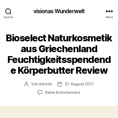
visionas Wunderwelt
Suchen
Menü
Bioselect Naturkosmetik
aus Griechenland
Feuchtigkeitsspendend
e Körperbutter Review
Von
Kerstin
31. August 2017
Beitragsautor
Beitragsdatum
zu
Keine Kommentare
Bioselect
Naturkosmetik
aus
Griechenland