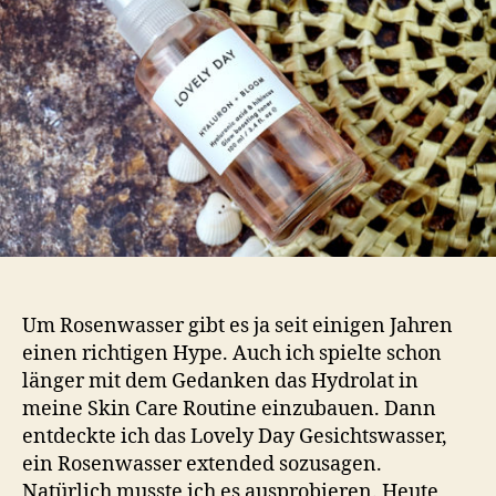
Bo
To
–
Ge
mi
gr
Ha
Bo
Um Rosenwasser gibt es ja seit einigen Jahren
einen richtigen Hype. Auch ich spielte schon
länger mit dem Gedanken das Hydrolat in
meine Skin Care Routine einzubauen. Dann
entdeckte ich das Lovely Day Gesichtswasser,
ein Rosenwasser extended sozusagen.
Natürlich musste ich es ausprobieren. Heute