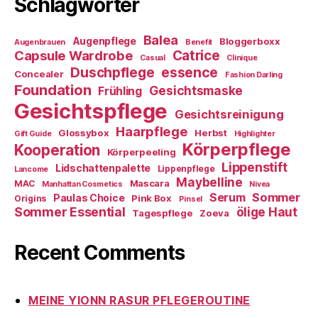
Schlagwörter
Balea
Augenpflege
Bloggerboxx
Augenbrauen
Benefit
Capsule Wardrobe
Catrice
Casual
Clinique
essence
Duschpflege
Concealer
Fashion Darling
Foundation
Gesichtsmaske
Frühling
Gesichtspflege
Gesichtsreinigung
Haarpflege
Glossybox
Herbst
Gift Guide
Highlighter
Körperpflege
Kooperation
Körperpeeling
Lippenstift
Lidschattenpalette
Lippenpflege
Lancome
Maybelline
Mascara
MAC
Manhattan Cosmetics
Nivea
Sommer
Serum
Paulas Choice
Pink Box
Origins
Pinsel
Sommer Essential
ölige Haut
Tagespflege
Zoeva
Recent Comments
MEINE YIONN RASUR PFLEGEROUTINE