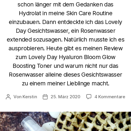
schon länger mit dem Gedanken das
Hydrolat in meine Skin Care Routine
einzubauen. Dann entdeckte ich das Lovely
Day Gesichtswasser, ein Rosenwasser
extended sozusagen. Natürlich musste ich es
ausprobieren. Heute gibt es meinen Review
zum Lovely Day Hyaluron Bloom Glow
Boosting Toner und warum nicht nur das
Rosenwasser alleine dieses Gesichtswasser
zu einem meiner Lieblinge macht.
zu
Von
Kerstin
25. März 2020
4 Kommentare
Beitragsautor
Beitragsdatum
Lo
Da
Hy
Bl
Gl