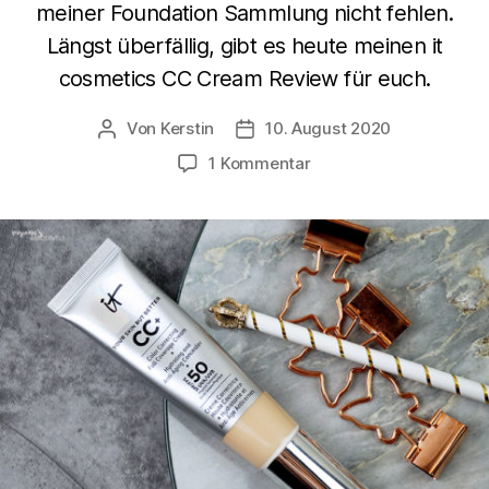
meiner Foundation Sammlung nicht fehlen.
Längst überfällig, gibt es heute meinen it
cosmetics CC Cream Review für euch.
Von
Kerstin
10. August 2020
Beitragsautor
Beitragsdatum
zu
1 Kommentar
it
cosmetics
CC
Cream
Review