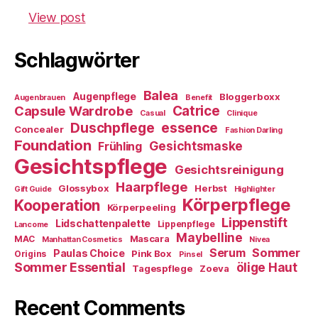
View post
Schlagwörter
Balea
Augenpflege
Bloggerboxx
Augenbrauen
Benefit
Capsule Wardrobe
Catrice
Casual
Clinique
essence
Duschpflege
Concealer
Fashion Darling
Foundation
Gesichtsmaske
Frühling
Gesichtspflege
Gesichtsreinigung
Haarpflege
Glossybox
Herbst
Gift Guide
Highlighter
Körperpflege
Kooperation
Körperpeeling
Lippenstift
Lidschattenpalette
Lippenpflege
Lancome
Maybelline
Mascara
MAC
Manhattan Cosmetics
Nivea
Sommer
Serum
Paulas Choice
Pink Box
Origins
Pinsel
Sommer Essential
ölige Haut
Tagespflege
Zoeva
Recent Comments