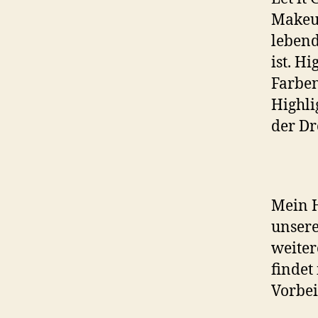
Makeup
lebend
ist. H
Farben
Highli
der Dr
Mein H
unsere
weiter
findet
Vorbei