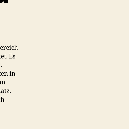
Bereich
et. Es
.
ten in
an
atz.
ch