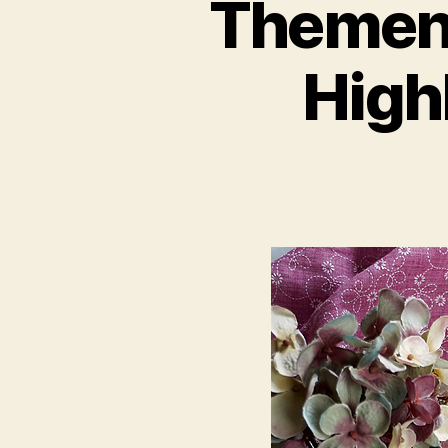
Themenw
Highl