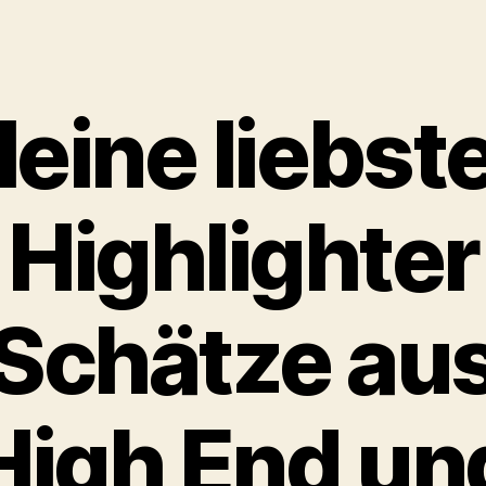
eine liebst
Highlighter
Schätze au
High End un