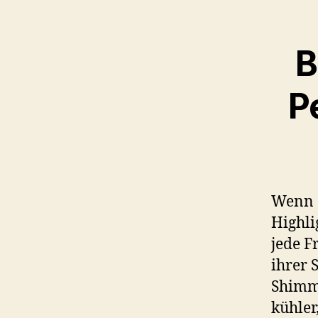
B
P
Wenn e
Highli
jede F
ihrer 
Shimme
kühler