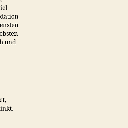
iel
ndation
densten
iebsten
ch und
et,
inkt.