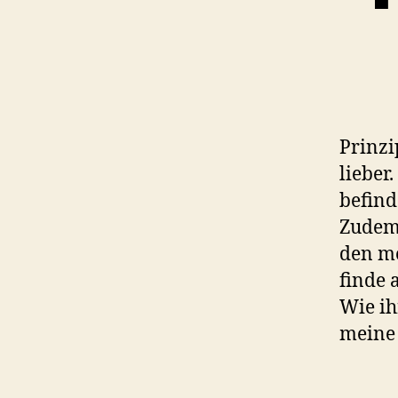
Prinzi
lieber
befind
Zudem 
den me
finde 
Wie ih
meine 