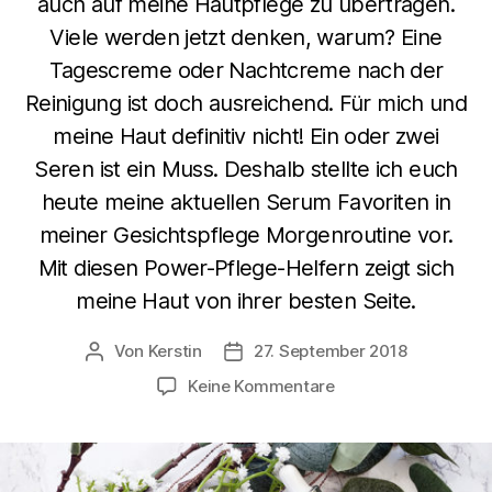
auch auf meine Hautpflege zu übertragen.
Viele werden jetzt denken, warum? Eine
Tagescreme oder Nachtcreme nach der
Reinigung ist doch ausreichend. Für mich und
meine Haut definitiv nicht! Ein oder zwei
Seren ist ein Muss. Deshalb stellte ich euch
heute meine aktuellen Serum Favoriten in
meiner Gesichtspflege Morgenroutine vor.
Mit diesen Power-Pflege-Helfern zeigt sich
meine Haut von ihrer besten Seite.
Von
Kerstin
27. September 2018
Beitragsautor
Beitragsdatum
zu
Keine Kommentare
Aktuelle
Serum
Favoriten
in