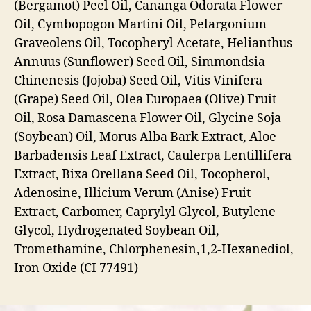
(Bergamot) Peel Oil, Cananga Odorata Flower
Oil, Cymbopogon Martini Oil, Pelargonium
Graveolens Oil, Tocopheryl Acetate, Helianthus
Annuus (Sunflower) Seed Oil, Simmondsia
Chinenesis (Jojoba) Seed Oil, Vitis Vinifera
(Grape) Seed Oil, Olea Europaea (Olive) Fruit
Oil, Rosa Damascena Flower Oil, Glycine Soja
(Soybean) Oil, Morus Alba Bark Extract, Aloe
Barbadensis Leaf Extract, Caulerpa Lentillifera
Extract, Bixa Orellana Seed Oil, Tocopherol,
Adenosine, Illicium Verum (Anise) Fruit
Extract, Carbomer, Caprylyl Glycol, Butylene
Glycol, Hydrogenated Soybean Oil,
Tromethamine, Chlorphenesin,1,2-Hexanediol,
Iron Oxide (CI 77491)