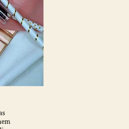
as
inem