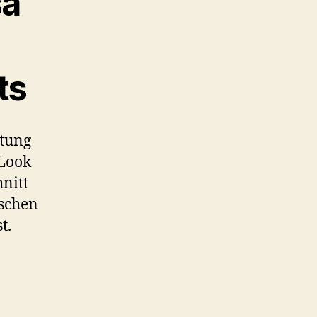
sa
ts
htung
 Look
nitt
ischen
t.