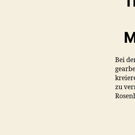
I
M
Bei de
gearbe
kreier
zu ver
Rosenh