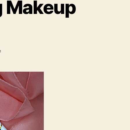
ag Makeup
zu
e
Rosa
Vibes
Valentinstag
Makeup
Look
Februar