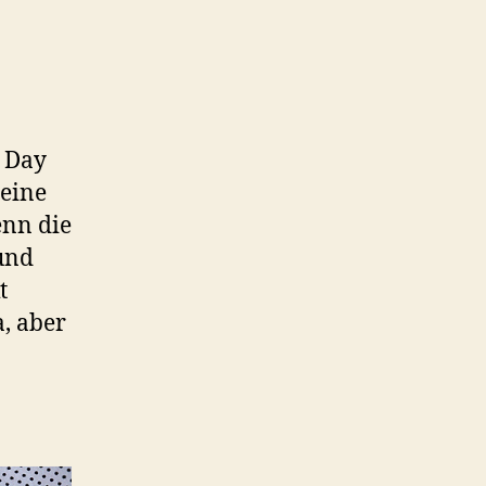
s Day
eine
enn die
 und
t
, aber