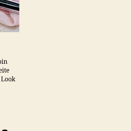
bin
eite
 Look