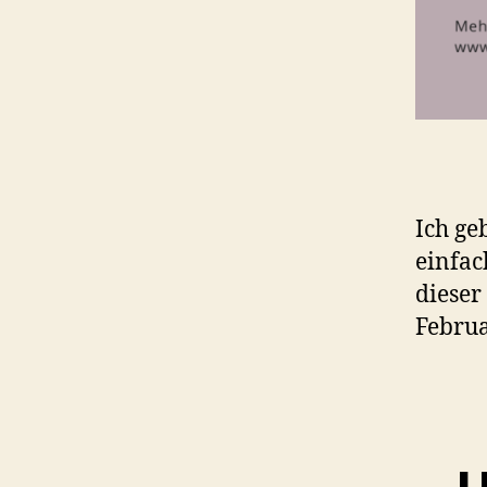
Ich ge
einfac
dieser
Februa