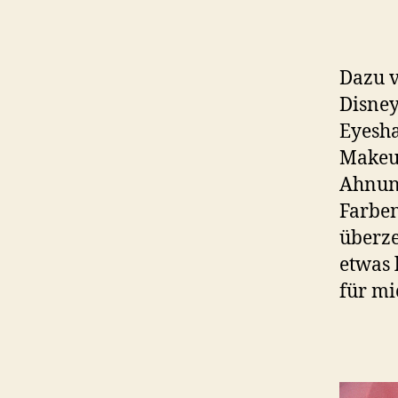
Dazu v
Disney
Eyesha
Makeup
Ahnung
Farben
überze
etwas 
für mi